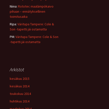
Niina
:
Rototec maalämpökaivo
pihaan – ennätyksellinen
toimitusaika
Ripa
:
Väritupa Tampere: Cole &
Son -tapetti jäi ostamatta
PM
:
Väritupa Tampere: Cole & Son
-tapetti jäi ostamatta
Arkistot
kesäkuu 2015
kesäkuu 2014
toukokuu 2014
huhtikuu 2014
maaliskuu 2014