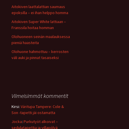
Aitokiven laattalattian saumaus
epoksilla – ei ihan helppo homma
Aitokiven Super White lattiaan –
Franssila hoitaa homman
Olohuoneen seinän maalauksessa
pieniä haasteita
Olohuone hahmottuu – kerrosten
väli auki ja pinnat tasaiseksi
Viimeisimmät kommentit
Kirsi
:
Väritupa Tampere: Cole &
Son -tapetti jäi ostamatta
Jocka
:
Purkutyöt alkoivat –
sedulatapettia ja villapölyä