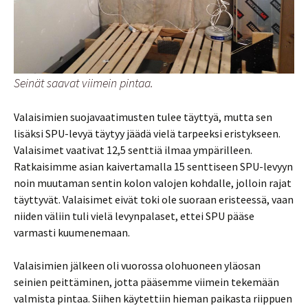
Seinät saavat viimein pintaa.
Valaisimien suojavaatimusten tulee täyttyä, mutta sen
lisäksi SPU-levyä täytyy jäädä vielä tarpeeksi eristykseen.
Valaisimet vaativat 12,5 senttiä ilmaa ympärilleen.
Ratkaisimme asian kaivertamalla 15 senttiseen SPU-levyyn
noin muutaman sentin kolon valojen kohdalle, jolloin rajat
täyttyvät. Valaisimet eivät toki ole suoraan eristeessä, vaan
niiden väliin tuli vielä levynpalaset, ettei SPU pääse
varmasti kuumenemaan.
Valaisimien jälkeen oli vuorossa olohuoneen yläosan
seinien peittäminen, jotta pääsemme viimein tekemään
valmista pintaa. Siihen käytettiin hieman paikasta riippuen