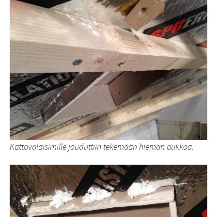
Kattovalaisimille jouduttiin tekemään hieman aukkoa.