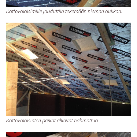
Kattovalaisimille jouduttiin tekemään hieman aukkoa.
Kattovalaisinten paikat alkavat hahmottua.