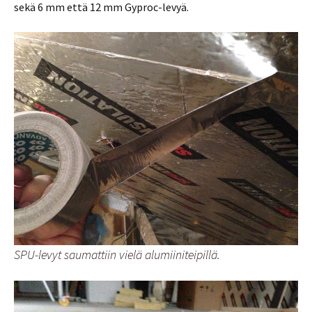
sekä 6 mm että 12 mm Gyproc-levyä.
SPU-levyt saumattiin vielä alumiiniteipillä.