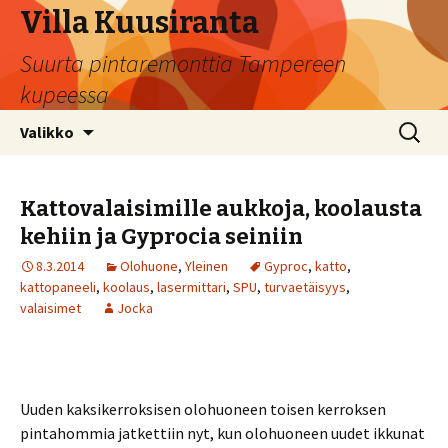
Villa Kuusiranta
Suurta pintaremonttia Tampereen
kupeessa
Siirry sisältöön
Haku:
Valikko
Kattovalaisimille aukkoja, koolausta
kehiin ja Gyprocia seiniin
8.3.2014
Olohuone
,
Yleinen
Gyproc
,
katto
,
kattopaneeli
,
koolaus
,
lasermittari
,
SPU
,
turvaetäisyys
,
valaisimet
Jocka
Uuden kaksikerroksisen olohuoneen toisen kerroksen
pintahommia jatkettiin nyt, kun olohuoneen uudet ikkunat