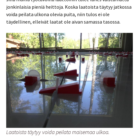
jonkinlaisia pieniä heittoja. Koska laatoista täytyy jatkossa
voida peilata ulkona olevia puita, niin tulos ei ole
täydellinen, elleivät laatat ole aivan samassa tasossa.
Laatoista täytyy voida peilata maisemaa ulkoa.