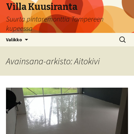
Villa Kuusiranta
Suurta pintaremonttia Tampereen
kupeessa
Siirry sisältöön
Haku:
Valikko
Avainsana-arkisto: Aitokivi