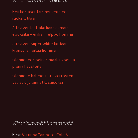
Viimeisimmät artikkelit
Keittiön asentaminen entiseen
ruokailutilaan
Aitokiven laattalattian saumaus
epoksilla – ei ihan helppo homma
Aitokiven Super White lattiaan –
Franssila hoitaa homman
Olohuoneen seinän maalauksessa
pieniä haasteita
Olohuone hahmottuu – kerrosten
väli auki ja pinnat tasaiseksi
Viimeisimmät kommentit
Kirsi
:
Väritupa Tampere: Cole &