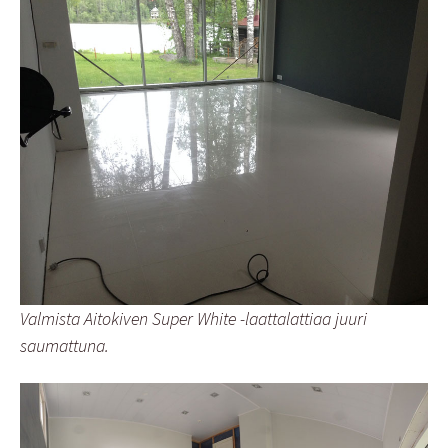
Valmista Aitokiven Super White -laattalattiaa juuri
saumattuna.