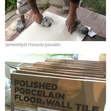
Sementtityöt Franssila työssään.