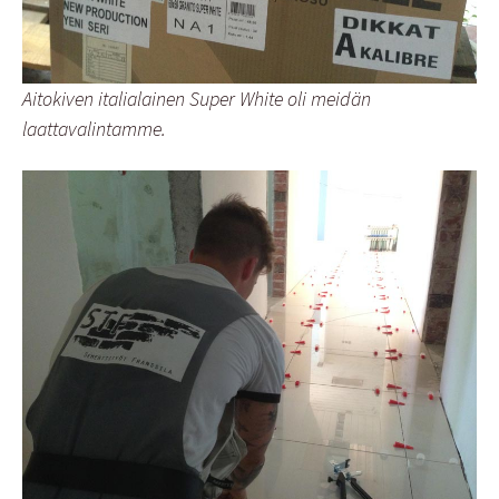
Aitokiven italialainen Super White oli meidän
laattavalintamme.