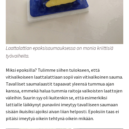
Laattalattian epoksisaumauksessa on monia kriittisiä
työvaiheita.
Miksi epoksilla? Tulimme siihen tulokseen, että
vitivalkoiseen laattalattiaan sopii vain vitivalkoinen sauma.
Tavalliset saumalaastit tapaavat yleensä tummua ajan
kanssa, emmekä halua tummia raitoja valkoisten laattojen
väleihin. Suurin syy oli kuitenkin se, että esimerkiksi
lattialle läikkynyt punaviini imeytyy tavalliseen saumaan
sisään ikuisiksi ajoiksi aivan liian helposti. Epoksiin taas ei
pitäisi imeytyä oikein tehtynä oikein mikään.