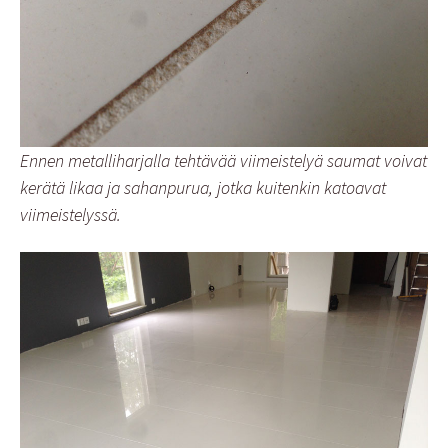
Ennen metalliharjalla tehtävää viimeistelyä saumat voivat
kerätä likaa ja sahanpurua, jotka kuitenkin katoavat
viimeistelyssä.