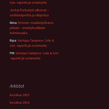
Son -tapetti jäi ostamatta
Jocka
:
Purkutyöt alkoivat –
sedulatapettia ja villapölyä
Niina
:
Rototec maalämpökaivo
pihaan – ennätyksellinen
toimitusaika
Ripa
:
Väritupa Tampere: Cole &
Son -tapetti jäi ostamatta
PM
:
Väritupa Tampere: Cole & Son
-tapetti jäi ostamatta
Arkistot
kesäkuu 2015
kesäkuu 2014