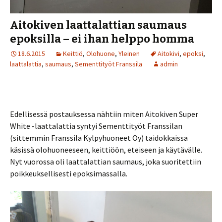
Aitokiven laattalattian saumaus
epoksilla – ei ihan helppo homma
18.6.2015
Keittiö
,
Olohuone
,
Yleinen
Aitokivi
,
epoksi
,
laattalattia
,
saumaus
,
Sementtityöt Franssila
admin
Edellisessä postauksessa nähtiin miten Aitokiven Super
White -laattalattia syntyi Sementtityöt Franssilan
(sittemmin Franssila Kylpyhuoneet Oy) taidokkaissa
käsissä olohuoneeseen, keittiöön, eteiseen ja käytävälle.
Nyt vuorossa oli laattalattian saumaus, joka suoritettiin
poikkeuksellisesti epoksimassalla.