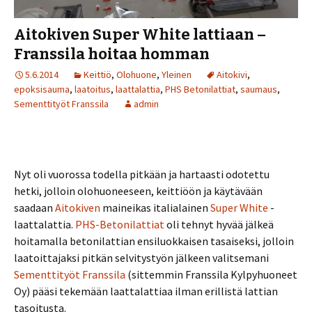
Aitokiven Super White lattiaan –
Franssila hoitaa homman
5.6.2014
Keittiö
,
Olohuone
,
Yleinen
Aitokivi
,
epoksisauma
,
laatoitus
,
laattalattia
,
PHS Betonilattiat
,
saumaus
,
Sementtityöt Franssila
admin
Nyt oli vuorossa todella pitkään ja hartaasti odotettu
hetki, jolloin olohuoneeseen, keittiöön ja käytävään
saadaan
Aitokiven
maineikas italialainen
Super White
-
laattalattia.
PHS-Betonilattiat
oli tehnyt hyvää jälkeä
hoitamalla betonilattian ensiluokkaisen tasaiseksi, jolloin
laatoittajaksi pitkän selvitystyön jälkeen valitsemani
Sementtityöt Franssila
(sittemmin Franssila Kylpyhuoneet
Oy) pääsi tekemään laattalattiaa ilman erillistä lattian
tasoitusta.