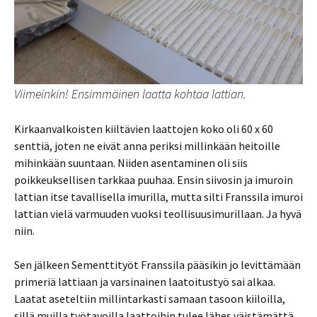
Viimeinkin! Ensimmäinen laatta kohtaa lattian.
Kirkaanvalkoisten kiiltävien laattojen koko oli 60 x 60
senttiä, joten ne eivät anna periksi millinkään heitoille
mihinkään suuntaan. Niiden asentaminen oli siis
poikkeuksellisen tarkkaa puuhaa. Ensin siivosin ja imuroin
lattian itse tavallisella imurilla, mutta silti Franssila imuroi
lattian vielä varmuuden vuoksi teollisuusimurillaan. Ja hyvä
niin.
Sen jälkeen Sementtityöt Franssila pääsikin jo levittämään
primeriä lattiaan ja varsinainen laatoitustyö sai alkaa.
Laatat aseteltiin millintarkasti samaan tasoon kiiloilla,
sillä muilla työtavoilla laattoihin tulee lähes väistämättä