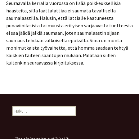
Seuraavalla kerralla vuorossa on lisää poikkeuksellisia
haasteita, sillä laattalattiaa ei saumata tavallisella
saumalaastilla. Halusin, että lattialle kaatuneesta
punaviinilasista tai muusta erityisen värjäävästä tuotteesta
ei saa jäädä jälkiä saumaan, joten saumalaastin sijaan
saumaus tehdään valkoisella epoksilla. Siinä on monta
monimutkaista työvaihetta, että homma saadaan tehtyä
kaikkien taiteen sääntöjen mukaan. Palataan siihen
kuitenkin seuraavassa kirjoituksessa.
Haku: