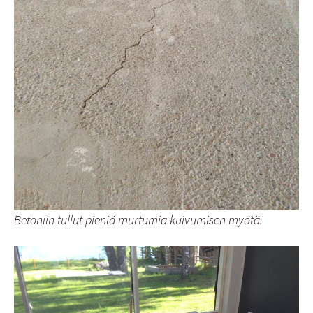
Betoniin tullut pieniä murtumia kuivumisen myötä.