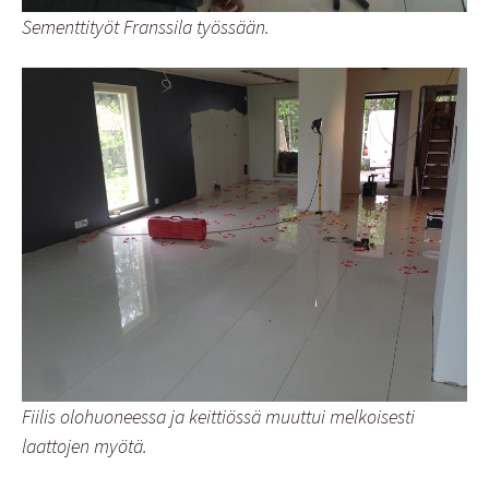
Sementtityöt Franssila työssään.
Fiilis olohuoneessa ja keittiössä muuttui melkoisesti
laattojen myötä.