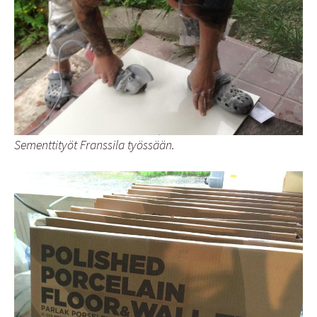
Sementtityöt Franssila työssään.