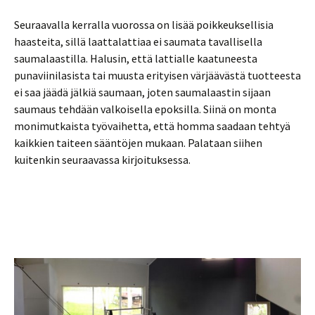
Seuraavalla kerralla vuorossa on lisää poikkeuksellisia
haasteita, sillä laattalattiaa ei saumata tavallisella
saumalaastilla. Halusin, että lattialle kaatuneesta
punaviinilasista tai muusta erityisen värjäävästä tuotteesta
ei saa jäädä jälkiä saumaan, joten saumalaastin sijaan
saumaus tehdään valkoisella epoksilla. Siinä on monta
monimutkaista työvaihetta, että homma saadaan tehtyä
kaikkien taiteen sääntöjen mukaan. Palataan siihen
kuitenkin seuraavassa kirjoituksessa.