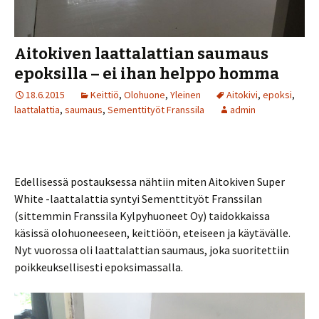
Aitokiven laattalattian saumaus
epoksilla – ei ihan helppo homma
18.6.2015
Keittiö
,
Olohuone
,
Yleinen
Aitokivi
,
epoksi
,
laattalattia
,
saumaus
,
Sementtityöt Franssila
admin
Edellisessä postauksessa nähtiin miten Aitokiven Super
White -laattalattia syntyi Sementtityöt Franssilan
(sittemmin Franssila Kylpyhuoneet Oy) taidokkaissa
käsissä olohuoneeseen, keittiöön, eteiseen ja käytävälle.
Nyt vuorossa oli laattalattian saumaus, joka suoritettiin
poikkeuksellisesti epoksimassalla.