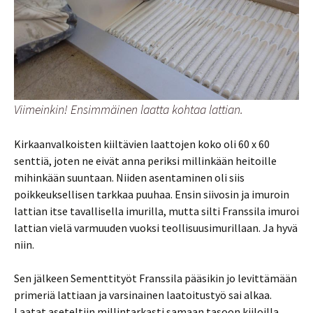
Viimeinkin! Ensimmäinen laatta kohtaa lattian.
Kirkaanvalkoisten kiiltävien laattojen koko oli 60 x 60
senttiä, joten ne eivät anna periksi millinkään heitoille
mihinkään suuntaan. Niiden asentaminen oli siis
poikkeuksellisen tarkkaa puuhaa. Ensin siivosin ja imuroin
lattian itse tavallisella imurilla, mutta silti Franssila imuroi
lattian vielä varmuuden vuoksi teollisuusimurillaan. Ja hyvä
niin.
Sen jälkeen Sementtityöt Franssila pääsikin jo levittämään
primeriä lattiaan ja varsinainen laatoitustyö sai alkaa.
Laatat aseteltiin millintarkasti samaan tasoon kiiloilla,