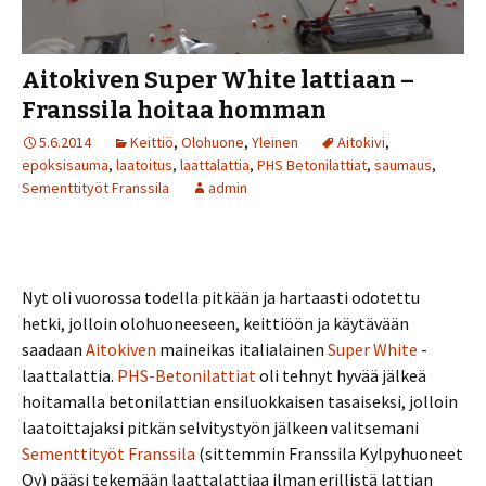
Aitokiven Super White lattiaan –
Franssila hoitaa homman
5.6.2014
Keittiö
,
Olohuone
,
Yleinen
Aitokivi
,
epoksisauma
,
laatoitus
,
laattalattia
,
PHS Betonilattiat
,
saumaus
,
Sementtityöt Franssila
admin
Nyt oli vuorossa todella pitkään ja hartaasti odotettu
hetki, jolloin olohuoneeseen, keittiöön ja käytävään
saadaan
Aitokiven
maineikas italialainen
Super White
-
laattalattia.
PHS-Betonilattiat
oli tehnyt hyvää jälkeä
hoitamalla betonilattian ensiluokkaisen tasaiseksi, jolloin
laatoittajaksi pitkän selvitystyön jälkeen valitsemani
Sementtityöt Franssila
(sittemmin Franssila Kylpyhuoneet
Oy) pääsi tekemään laattalattiaa ilman erillistä lattian