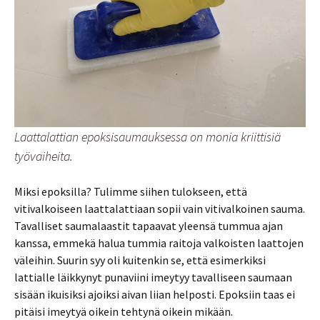
Laattalattian epoksisaumauksessa on monia kriittisiä
työvaiheita.
Miksi epoksilla? Tulimme siihen tulokseen, että
vitivalkoiseen laattalattiaan sopii vain vitivalkoinen sauma.
Tavalliset saumalaastit tapaavat yleensä tummua ajan
kanssa, emmekä halua tummia raitoja valkoisten laattojen
väleihin. Suurin syy oli kuitenkin se, että esimerkiksi
lattialle läikkynyt punaviini imeytyy tavalliseen saumaan
sisään ikuisiksi ajoiksi aivan liian helposti. Epoksiin taas ei
pitäisi imeytyä oikein tehtynä oikein mikään.