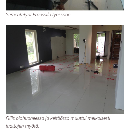
Sementtityöt Franssila työssään.
Fiilis olohuoneessa ja keittiössä muuttui melkoisesti
laattojen myötä.