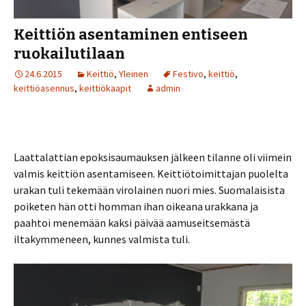
Keittiön asentaminen entiseen
ruokailutilaan
24.6.2015
Keittiö
,
Yleinen
Festivo
,
keittiö
,
keittiöasennus
,
keittiökaapit
admin
Laattalattian epoksisaumauksen jälkeen tilanne oli viimein
valmis keittiön asentamiseen. Keittiötoimittajan puolelta
urakan tuli tekemään virolainen nuori mies. Suomalaisista
poiketen hän otti homman ihan oikeana urakkana ja
paahtoi menemään kaksi päivää aamuseitsemästä
iltakymmeneen, kunnes valmista tuli.