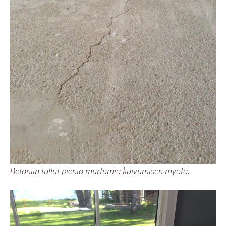
Betoniin tullut pieniä murtumia kuivumisen myötä.