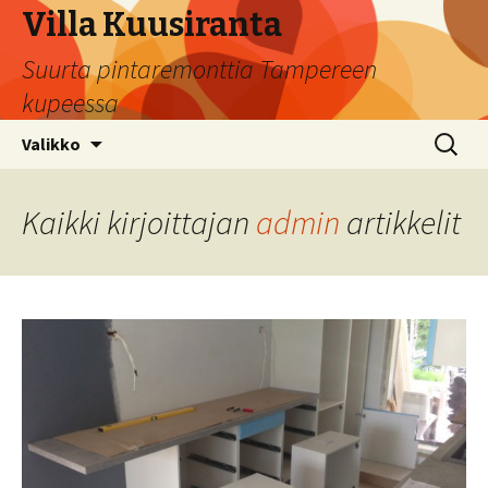
Villa Kuusiranta
Suurta pintaremonttia Tampereen
kupeessa
Siirry sisältöön
Haku:
Valikko
Kaikki kirjoittajan
admin
artikkelit