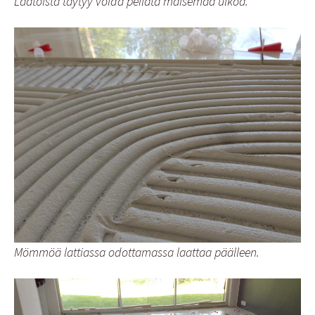
Laatoista täytyy voida peilata maisemaa ulkoa.
Mömmöä lattiassa odottamassa laattaa päälleen.