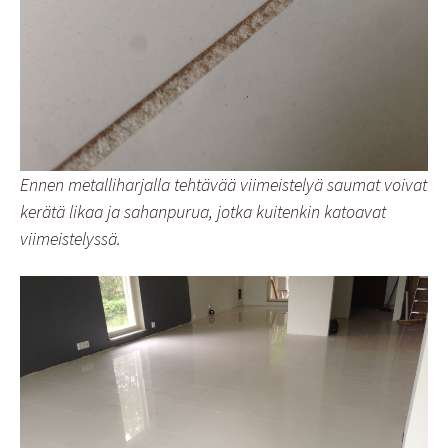
Ennen metalliharjalla tehtävää viimeistelyä saumat voivat
kerätä likaa ja sahanpurua, jotka kuitenkin katoavat
viimeistelyssä.