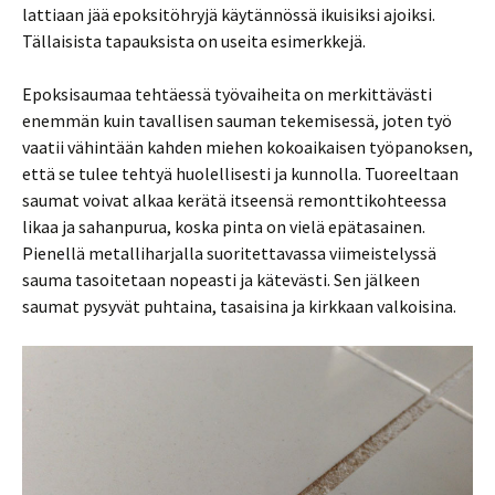
lattiaan jää epoksitöhryjä käytännössä ikuisiksi ajoiksi.
Tällaisista tapauksista on useita esimerkkejä.
Epoksisaumaa tehtäessä työvaiheita on merkittävästi
enemmän kuin tavallisen sauman tekemisessä, joten työ
vaatii vähintään kahden miehen kokoaikaisen työpanoksen,
että se tulee tehtyä huolellisesti ja kunnolla. Tuoreeltaan
saumat voivat alkaa kerätä itseensä remonttikohteessa
likaa ja sahanpurua, koska pinta on vielä epätasainen.
Pienellä metalliharjalla suoritettavassa viimeistelyssä
sauma tasoitetaan nopeasti ja kätevästi. Sen jälkeen
saumat pysyvät puhtaina, tasaisina ja kirkkaan valkoisina.