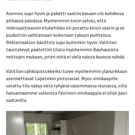
Asennus sujui hyvin ja paketti saatiin kasaan siis kahdessa
pitkässä päivässä. Myöhemmin tosin selvisi, että
mikroaaltouunin etukehikko oli porattu kiinni väärin ja se
jouduttiin vaihtamaan kokonaan takuun puitteissa.
Reklamaation käsittely sujui kuitenkin hyvin. Välitilan
taustalevyt päätettiin tilata myöhemmin Bauhausista
mittojen mukaan, joten niitä ei vielä näissä kuvissa nähdä.
Välitilan sähköpistokkeiksi tulee myöhemmin ylänurkkaan
asennettavat Lapetekin pistorasiat. Myös viinikaapille
varattu tila näkyy vielä tyhjänä vasemmassa reunassa, sillä
haluamaamme valkoista Festivon viinikaappia ei ollut juuri
saatavilla.