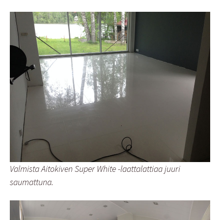
Valmista Aitokiven Super White -laattalattiaa juuri
saumattuna.