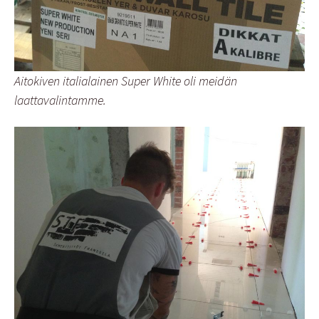
Aitokiven italialainen Super White oli meidän
laattavalintamme.